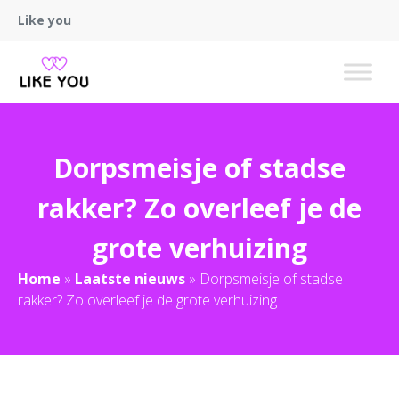
Like you
Dorpsmeisje of stadse
rakker? Zo overleef je de
grote verhuizing
Home
»
Laatste nieuws
»
Dorpsmeisje of stadse
rakker? Zo overleef je de grote verhuizing