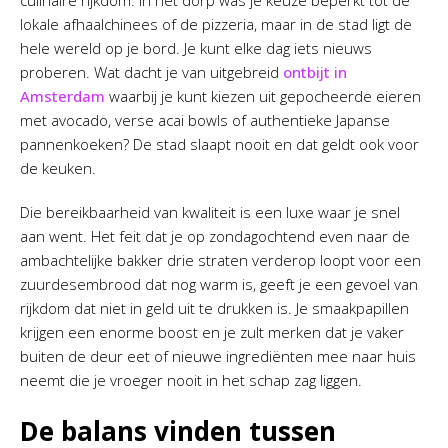
culinaire rijkdom. In het dorp was je keuze beperkt tot de
lokale afhaalchinees of de pizzeria, maar in de stad ligt de
hele wereld op je bord. Je kunt elke dag iets nieuws
proberen. Wat dacht je van uitgebreid
ontbijt in
Amsterdam
waarbij je kunt kiezen uit gepocheerde eieren
met avocado, verse acai bowls of authentieke Japanse
pannenkoeken? De stad slaapt nooit en dat geldt ook voor
de keuken.
Die bereikbaarheid van kwaliteit is een luxe waar je snel
aan went. Het feit dat je op zondagochtend even naar de
ambachtelijke bakker drie straten verderop loopt voor een
zuurdesembrood dat nog warm is, geeft je een gevoel van
rijkdom dat niet in geld uit te drukken is. Je smaakpapillen
krijgen een enorme boost en je zult merken dat je vaker
buiten de deur eet of nieuwe ingrediënten mee naar huis
neemt die je vroeger nooit in het schap zag liggen.
De balans vinden tussen