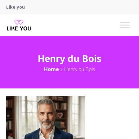
Like you
Henry du Bois
Home
»
Henry du Bois