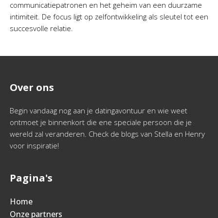
communicatiepatronen en het geheim van een duurzame
intimiteit. De focus ligt op zelfontwikkeling als sleutel tot een
succesvolle relatie.
Over ons
Begin vandaag nog aan je datingavontuur en wie weet
ontmoet je binnenkort die ene speciale persoon die je
wereld zal veranderen. Check de blogs van Stella en Henry
voor inspiratie!
Pagina's
Home
Onze partners