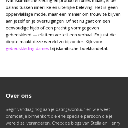
Wat islamitische kleding en producten uniek maakt, is de
balans tussen innerlijke en uiterlijke beleving. Het is geen
oppervlakkige mode, maar een manier om trouw te blijven
aan jezelf en je overtuigingen. Of het nu gaat om een
eenvoudige hijab of een prachtig vormgegeven
gebedskleed — elk item vertelt een verhaal. En juist die
diepte maakt deze wereld zo bijzonder. Kijk voor
gebedskleding dames
bij islamitische-boekhandel.nl.
Over ons
Begin vandaag nog aan je datingavontuur en wie weet
ontmoet je binnenkort die ene speciale persoon die je
wereld zal veranderen. Check de blogs van Stella en Henry