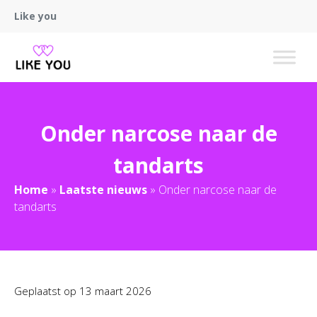
Like you
Onder narcose naar de
tandarts
Home
»
Laatste nieuws
»
Onder narcose naar de
tandarts
Geplaatst op
13 maart 2026